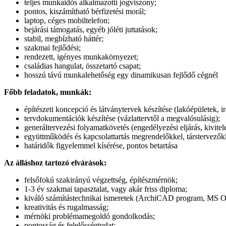
teljes munkaidős alkalmazotti jogviszony;
pontos, kiszámítható bérfizetési morál;
laptop, céges mobiltelefon;
bejárási támogatás, egyéb jóléti juttatások;
stabil, megbízható háttér;
szakmai fejlődési;
rendezett, igényes munkakörnyezet;
családias hangulat, összetartó csapat;
hosszú távú munkalehetőség egy dinamikusan fejlődő cégnél
Főbb feladatok, munkák:
építészeti koncepció és látványtervek készítése (lakóépületek, ir
tervdokumentációk készítése (vázlattervtől a megvalósulásig);
generáltervezési folyamatkövetés (engedélyezési eljárás, kivitel
együttműködés és kapcsolattartás megrendelőkkel, társtervezők
határidők figyelemmel kísérése, pontos betartása
Az álláshoz tartozó elvárások:
felsőfokú szakirányú végzettség, építészmérnök;
1-3 év szakmai tapasztalat, vagy akár friss diploma;
kiváló számítástechnikai ismeretek (ArchiCAD program, MS Of
kreativitás és rugalmasság;
mérnöki problémamegoldó gondolkodás;
pontosság és felelősségtudat;