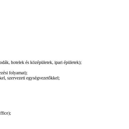
odák, hotelek és középületek, ipari épületek);
ezési folyamat);
kel, szervezeti egységvezetőkkel;
fice);