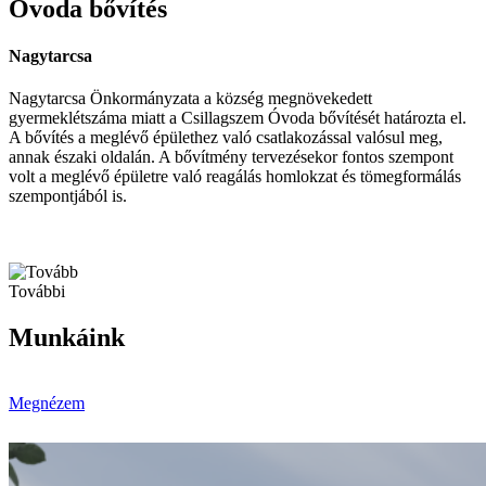
Óvoda bővítés
Nagytarcsa
Nagytarcsa Önkormányzata a község megnövekedett
gyermeklétszáma miatt a Csillagszem Óvoda bővítését határozta el.
A bővítés a meglévő épülethez való csatlakozással valósul meg,
annak északi oldalán. A bővítmény tervezésekor fontos szempont
volt a meglévő épületre való reagálás homlokzat és tömegformálás
szempontjából is.
További
Munkáink
Megnézem